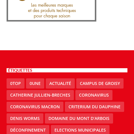
ÉTIQUETTES
0TOP
0UNE
ACTUALITÉ
CAMPUS DE GROISY
CATHERINE JULLIEN-BRECHES
CORONAVIRUS
CORONAVIRUS MACRON
CRITERIUM DU DAUPHINE
DENIS WORMS
DOMAINE DU MONT D’ARBOIS
DÉCONFINEMENT
ELECTIONS MUNICIPALES