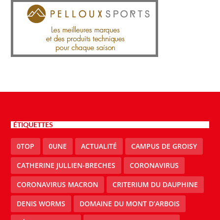
ÉTIQUETTES
0TOP
0UNE
ACTUALITÉ
CAMPUS DE GROISY
CATHERINE JULLIEN-BRECHES
CORONAVIRUS
CORONAVIRUS MACRON
CRITERIUM DU DAUPHINE
DENIS WORMS
DOMAINE DU MONT D’ARBOIS