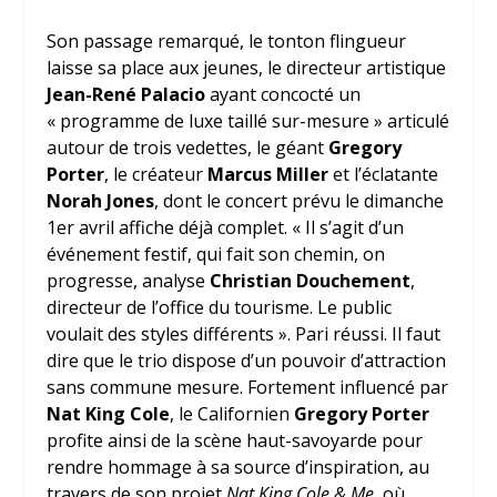
Son passage remarqué, le tonton flingueur
laisse sa place aux jeunes, le directeur artistique
Jean-René Palacio
ayant concocté un
« programme de luxe taillé sur-mesure » articulé
autour de trois vedettes, le géant
Gregory
Porter
, le créateur
Marcus Miller
et l’éclatante
Norah Jones
, dont le concert prévu le dimanche
1
er
avril affiche déjà complet. « Il s’agit d’un
événement festif, qui fait son chemin, on
progresse, analyse
Christian Douchement
,
directeur de l’office du tourisme. Le public
voulait des styles différents ». Pari réussi. Il faut
dire que le trio dispose d’un pouvoir d’attraction
sans commune mesure. Fortement influencé par
Nat King Cole
, le Californien
Gregory Porter
profite ainsi de la scène haut-savoyarde pour
rendre hommage à sa source d’inspiration, au
travers de son projet
Nat King Cole & Me
, où