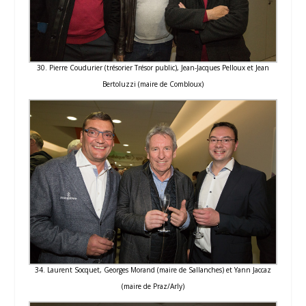
30. Pierre Coudurier (trésorier Trésor public), Jean-Jacques Pelloux et Jean
Bertoluzzi (maire de Combloux)
34. Laurent Socquet, Georges Morand (maire de Sallanches) et Yann Jaccaz
(maire de Praz/Arly)