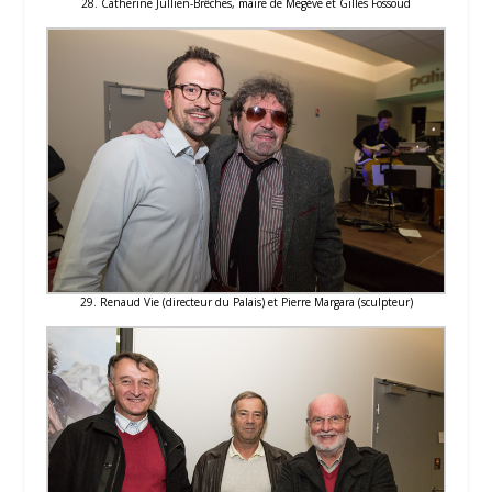
28. Catherine Jullien-Brêches, maire de Megève et Gilles Fossoud
29. Renaud Vie (directeur du Palais) et Pierre Margara (sculpteur)