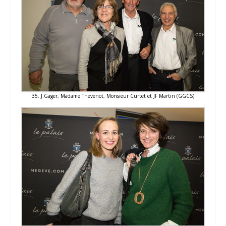
35. J.Gager, Madame Thevenot, Monsieur Curtet et JF Martin (GGCS)