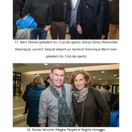
17. Alain Delmas (président du Club des sports), Fabrice Estieu (Remontées
mécanique), Laurent Socquet (adjoint au maire) et Dominique Marin (vice-
président du Club des sports)
18. Nicolas Winckler (Megève People) et Brigitte Honegger