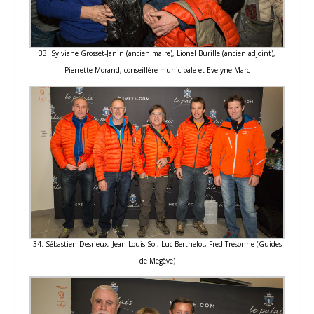
33. Sylviane Grosset-Janin (ancien maire), Lionel Burille (ancien adjoint),
Pierrette Morand, conseillère municipale et Evelyne Marc
34. Sébastien Desrieux, Jean-Louis Sol, Luc Berthelot, Fred Tresonne (Guides
de Megève)