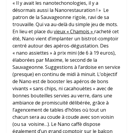
« Il y avait les nanotechonologies, il y a
désormais aussi la Nanorestauration ! » Le
patron de la Sauvageonne rigole, ravi de sa
trouvaille. Qui va au-delà du simple jeu de mots.
En lieu et place du
vieux « Chamois »
racheté cet
été,
Nano
vient d’implanter un bistrot-comptoir
centré autour des apéros-dégustation. Des
« nano assiettes » à prix mini (de 6 à 19 euros),
élaborées par
Maxime
, le second de la
Sauvageonne. Suggestions à l’ardoise en service
(presque) en continu de midi à minuit. L’objectif
de Nano est de booster les apéros de bons
vivants « sans chips, ni cacahouètes » avec de
bonnes bouteilles servies au verre, dans une
ambiance de promiscuité délibérée, grâce à
l’agencement de tables d’hôtes où tout un
chacun sera au coude à coude avec son voisin
(ou sa voisine…). Le Nano caffè dispose
également d’un grand comptoir sur le balcon