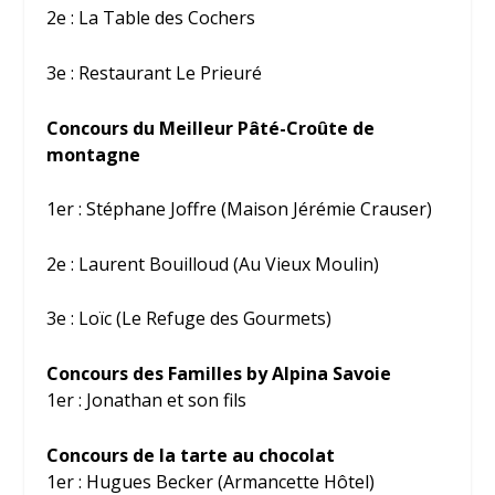
2
e
: La Table des Cochers
3
e
: Restaurant Le Prieuré
Concours du Meilleur Pâté-Croûte de
montagne
1
er
: Stéphane Joffre (Maison Jérémie Crauser)
2
e
: Laurent Bouilloud (Au Vieux Moulin)
3
e
: Loïc (Le Refuge des Gourmets)
Concours des Familles by Alpina Savoie
1
er
: Jonathan et son fils
Concours de la tarte au chocolat
1
er
: Hugues Becker (Armancette Hôtel)