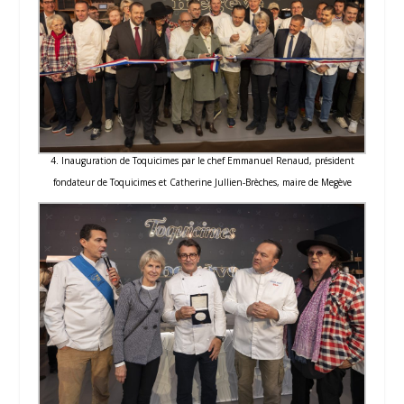
4. Inauguration de Toquicimes par le chef Emmanuel Renaud, président
fondateur de Toquicimes et Catherine Jullien-Brèches, maire de Megève