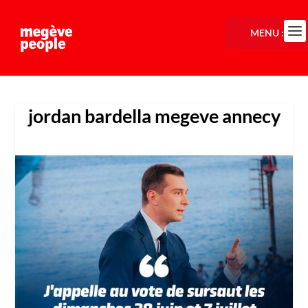
MENU :
jordan bardella megeve annecy