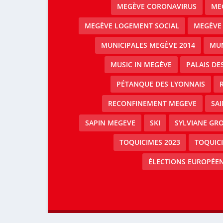
MEGÈVE CORONAVIRUS
MEG
MEGÈVE LOGEMENT SOCIAL
MEGÈVE
MUNICIPALES MEGÈVE 2014
MUN
MUSIC IN MEGÈVE
PALAIS DE
PÉTANQUE DES LYONNAIS
RECONFINEMENT MEGEVE
SAI
SAPIN MEGEVE
SKI
SYLVIANE GRO
TOQUICIMES 2023
TOQUIC
ÉLECTIONS EUROPÉEN