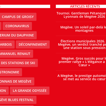
S
ARTICLES RÉCENTS
Tournoi. Gentleman Pétanque
Lyonnais de Megève 2026
CAMPUS DE GROISY
CORONAVIRUS
Megève. Un soleil par-delà l
montagnes
TERIUM DU DAUPHINE
Élections municipales 2026.
ARBOIS
DÉCONFINEMENT
Megève, un verdict tranché p
une station sous pression
MMANUEL RENAUT
Megève. Gros succès pour l
premier rallye « L’élégance a
DES STATIONS DE SKI
Cœur »
STRONOMIE
A Megève, le prestige automo
se met au service du cœur
ONNAIS DE MEGÈVE
ION
LA GRANDE ODYSSÉE
ÈVE BLUES FESTIVAL