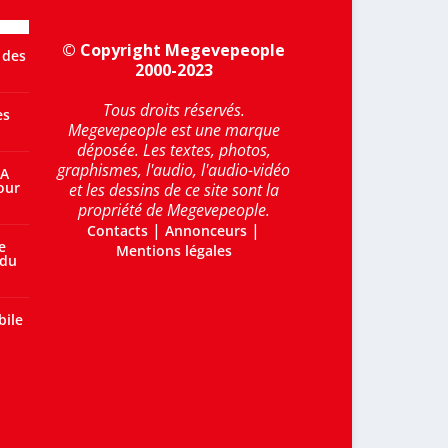
© Copyright Megevepeople
 des
2000-2023
Tous droits réservés.
es
Megevepeople est une marque
déposée. Les textes, photos,
graphismes, l'audio, l'audio-vidéo
 A
our
et les dessins de ce site sont la
propriété de Megevepeople.
|
|
Contacts
Annonceurs
e
Mentions légales
 du
bile