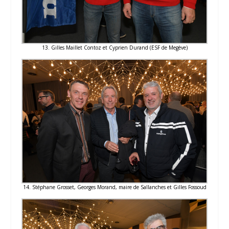
13. Gilles Maillet Contoz et Cyprien Durand (ESF de Megève)
14. Stéphane Grosset, Georges Morand, maire de Sallanches et Gilles Fossoud