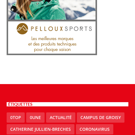
ÉTIQUETTES
0TOP
0UNE
ACTUALITÉ
CAMPUS DE GROISY
CATHERINE JULLIEN-BRECHES
CORONAVIRUS