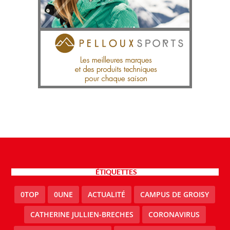
ÉTIQUETTES
0TOP
0UNE
ACTUALITÉ
CAMPUS DE GROISY
CATHERINE JULLIEN-BRECHES
CORONAVIRUS