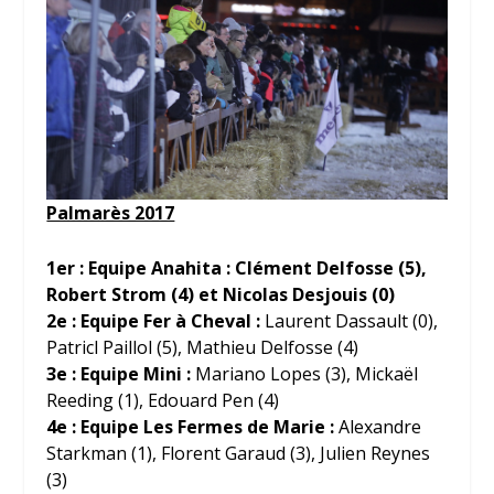
Palmarès 2017
1
er
: Equipe Anahita : Clément Delfosse (5),
Robert Strom (4) et Nicolas Desjouis (0)
2
e
: Equipe Fer à Cheval :
Laurent Dassault (0),
Patricl Paillol (5), Mathieu Delfosse (4)
3
e
: Equipe Mini :
Mariano Lopes (3), Mickaël
Reeding (1), Edouard Pen (4)
4
e
: Equipe Les Fermes de Marie :
Alexandre
Starkman (1), Florent Garaud (3), Julien Reynes
(3)