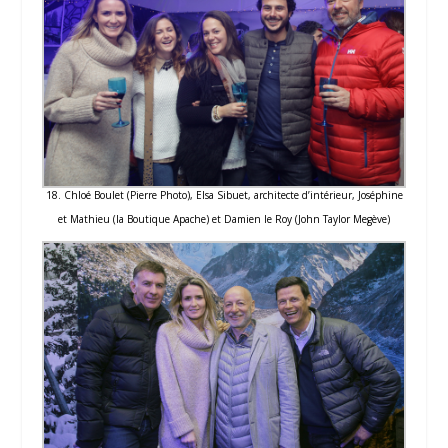
18. Chloé Boulet (Pierre Photo), Elsa Sibuet, architecte d’intérieur, Joséphine
et Mathieu (la Boutique Apache) et Damien le Roy (John Taylor Megève)