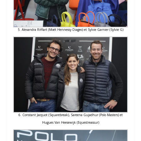
5. Alexandra Rifflart (Moët Hennessy Diageo) et Sylvie Garnier (Sylvie G)
6. Constant Jacquot (Squarebreak), Sareena Gujadhur (Polo Masters) et
Hugues Van Heesewijk (Equestreassur)