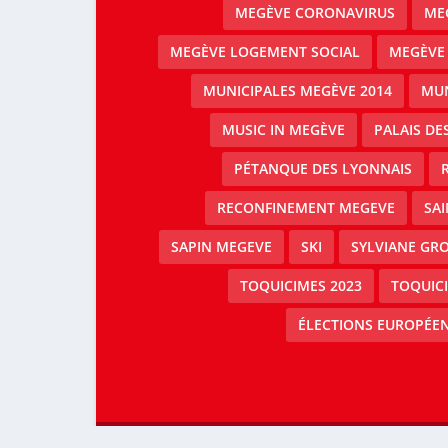
MEGÈVE CORONAVIRUS
MEG
MEGÈVE LOGEMENT SOCIAL
MEGÈVE
MUNICIPALES MEGÈVE 2014
MUN
MUSIC IN MEGÈVE
PALAIS DE
PÉTANQUE DES LYONNAIS
RECONFINEMENT MEGEVE
SAI
SAPIN MEGEVE
SKI
SYLVIANE GRO
TOQUICIMES 2023
TOQUIC
ÉLECTIONS EUROPÉEN