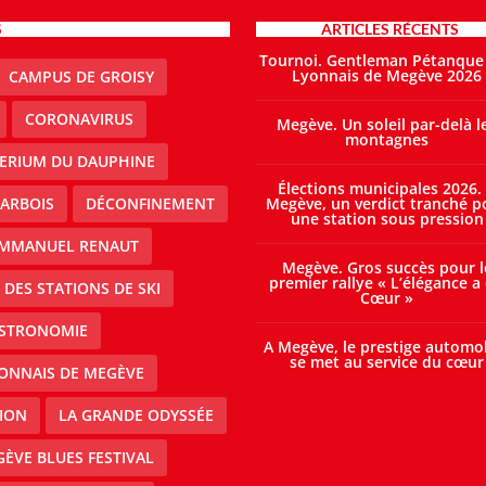
S
ARTICLES RÉCENTS
Tournoi. Gentleman Pétanque
Lyonnais de Megève 2026
CAMPUS DE GROISY
CORONAVIRUS
Megève. Un soleil par-delà l
montagnes
TERIUM DU DAUPHINE
Élections municipales 2026.
ARBOIS
DÉCONFINEMENT
Megève, un verdict tranché p
une station sous pression
MMANUEL RENAUT
Megève. Gros succès pour l
premier rallye « L’élégance a
DES STATIONS DE SKI
Cœur »
STRONOMIE
A Megève, le prestige automo
se met au service du cœur
ONNAIS DE MEGÈVE
ION
LA GRANDE ODYSSÉE
ÈVE BLUES FESTIVAL