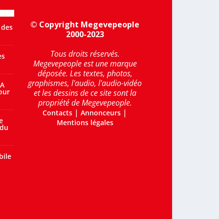
© Copyright Megevepeople
 des
2000-2023
Tous droits réservés.
es
Megevepeople est une marque
déposée. Les textes, photos,
graphismes, l'audio, l'audio-vidéo
 A
our
et les dessins de ce site sont la
propriété de Megevepeople.
|
|
Contacts
Annonceurs
e
Mentions légales
 du
bile