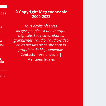
© Copyright Megevepeople
 des
2000-2023
Tous droits réservés.
es
Megevepeople est une marque
déposée. Les textes, photos,
graphismes, l'audio, l'audio-vidéo
 A
our
et les dessins de ce site sont la
propriété de Megevepeople.
|
|
Contacts
Annonceurs
e
Mentions légales
 du
bile