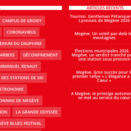
S
ARTICLES RÉCENTS
Tournoi. Gentleman Pétanque
Lyonnais de Megève 2026
CAMPUS DE GROISY
CORONAVIRUS
Megève. Un soleil par-delà l
montagnes
TERIUM DU DAUPHINE
Élections municipales 2026.
ARBOIS
DÉCONFINEMENT
Megève, un verdict tranché p
une station sous pression
MMANUEL RENAUT
Megève. Gros succès pour l
premier rallye « L’élégance a
DES STATIONS DE SKI
Cœur »
STRONOMIE
A Megève, le prestige automo
se met au service du cœur
ONNAIS DE MEGÈVE
ION
LA GRANDE ODYSSÉE
ÈVE BLUES FESTIVAL