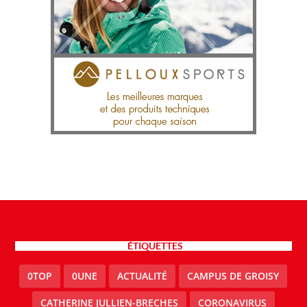
ÉTIQUETTES
0TOP
0UNE
ACTUALITÉ
CAMPUS DE GROISY
CATHERINE JULLIEN-BRECHES
CORONAVIRUS