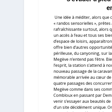
e
Une idée à méditer, alors que c
« randos sensorielles », prêtes 
rafraîchissante surtout, alors
un accès à l’eau et tous ses bien
d’espace de loisirs, apparaîtron
offre bien d’autres opportunités
périlleuse, du canyoning, sur l
Megève n’entend pas l’être. Bie
l’esprit, la station s’attend à n
nouveau passage de la caravan
mémorable arrivée au cœur de l
quatre passages des concurrents
Megève comme dans ses commun
Combloux en passant par Demi-
venir s’essayer aux beautés d
d’un site décidément unique. O