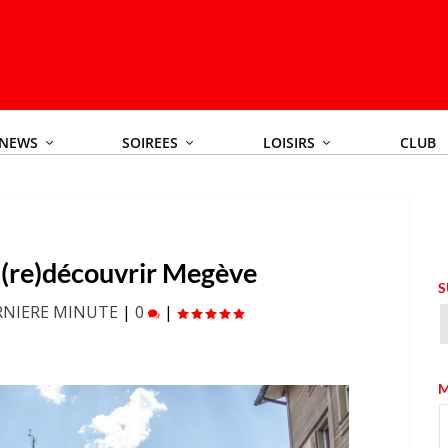
NEWS
SOIREES
LOISIRS
CLUB
 (re)découvrir Megève
S
RNIERE MINUTE
|
0
|
M