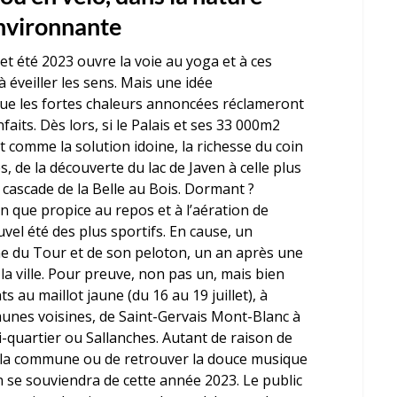
nvironnante
et été 2023 ouvre la voie au yoga et à ces
à éveiller les sens. Mais une idée
 que les fortes chaleurs annoncées réclameront
faits. Dès lors, si le Palais et ses 33 000m
2
t comme la solution idoine, la richesse du coin
, de la découverte du lac de Javen à celle plus
a cascade de la Belle au Bois. Dormant ?
n que propice au repos et à l’aération de
ouvel été des plus sportifs. En cause, un
e du Tour et de son peloton, un an après une
a ville. Pour preuve, non pas un, mais bien
 au maillot jaune (du 16 au 19 juillet), à
es voisines, de Saint-Gervais Mont-Blanc à
quartier ou Sallanches. Autant de raison de
e la commune ou de retrouver la douce musique
n se souviendra de cette année 2023. Le public