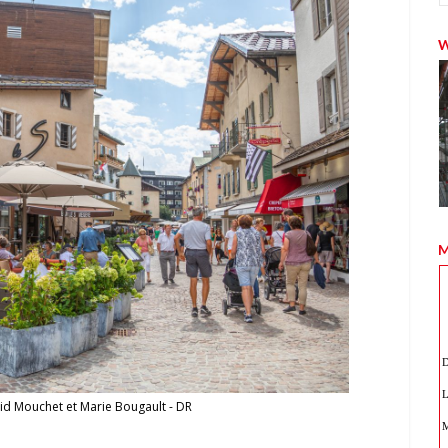
M
id Mouchet et Marie Bougault - DR