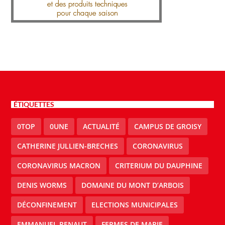
ÉTIQUETTES
0TOP
0UNE
ACTUALITÉ
CAMPUS DE GROISY
CATHERINE JULLIEN-BRECHES
CORONAVIRUS
CORONAVIRUS MACRON
CRITERIUM DU DAUPHINE
DENIS WORMS
DOMAINE DU MONT D’ARBOIS
DÉCONFINEMENT
ELECTIONS MUNICIPALES
EMMANUEL RENAUT
FERMES DE MARIE