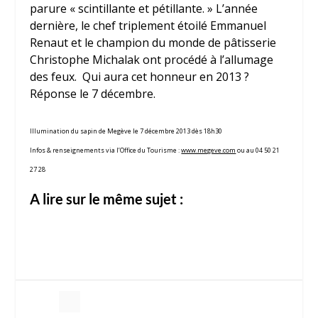
parure « scintillante et pétillante. » L’année
dernière, le chef triplement étoilé
Emmanuel
Renaut
et le champion du monde de pâtisserie
Christophe Michalak
ont procédé à l’allumage
des feux. Qui aura cet honneur en 2013 ?
Réponse le 7 décembre.
Illumination du sapin de Megève le 7 décembre 2013 dès 18h30
Infos & renseignements via l’Office du Tourisme :
www.megeve.com
ou au 04 50 21
27 28
A lire sur le même sujet :