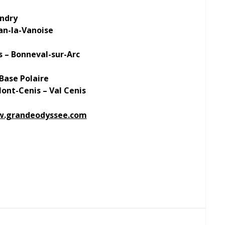
andry
nan-la-Vanoise
s – Bonneval-sur-Arc
 Base Polaire
Mont-Cenis – Val Cenis
.grandeodyssee.com