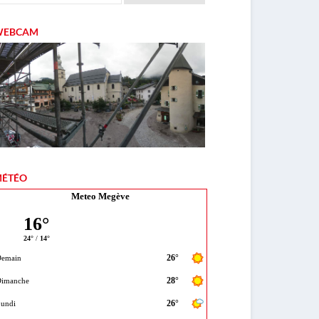
WEBCAM
ÉTÉO
Meteo Megève