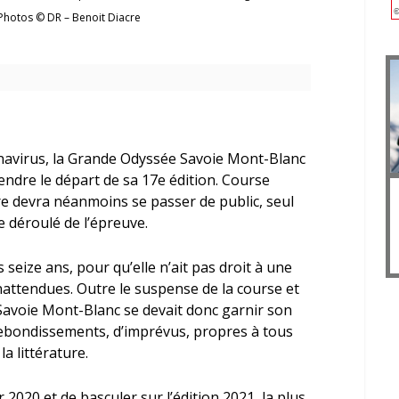
 Photos © DR – Benoit Diacre
avirus, la Grande Odyssée Savoie Mont-Blanc
endre le départ de sa 17
e
édition. Course
e devra néanmoins se passer de public, seul
e déroulé de l’épreuve.
s seize ans, pour qu’elle n’ait pas droit à une
nattendues. Outre le suspense de la course et
avoie Mont-Blanc se devait donc garnir son
rebondissements, d’imprévus, propres à tous
la littérature.
 2020 et de basculer sur l’édition 2021, la plus