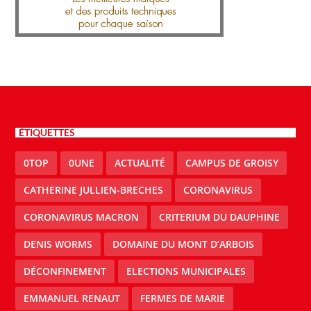
ÉTIQUETTES
0TOP
0UNE
ACTUALITÉ
CAMPUS DE GROISY
CATHERINE JULLIEN-BRECHES
CORONAVIRUS
CORONAVIRUS MACRON
CRITERIUM DU DAUPHINE
DENIS WORMS
DOMAINE DU MONT D’ARBOIS
DÉCONFINEMENT
ELECTIONS MUNICIPALES
EMMANUEL RENAUT
FERMES DE MARIE