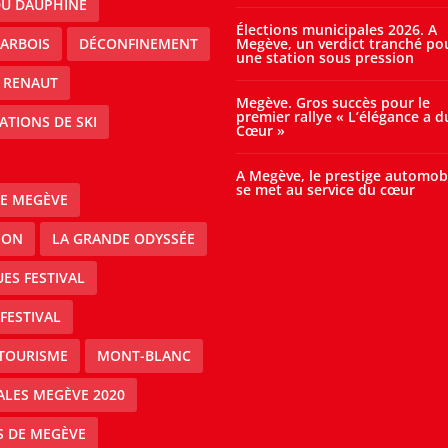
DU DAUPHINE
Élections municipales 2026. A
ARBOIS
DÉCONFINEMENT
Megève, un verdict tranché po
une station sous pression
 RENAUT
Megève. Gros succès pour le
premier rallye « L’élégance a d
ATIONS DE SKI
Cœur »
A Megève, le prestige automob
se met au service du cœur
E MEGÈVE
ION
LA GRANDE ODYSSÉE
ES FESTIVAL
FESTIVAL
TOURISME
MONT-BLANC
ALES MEGÈVE 2020
S DE MEGÈVE