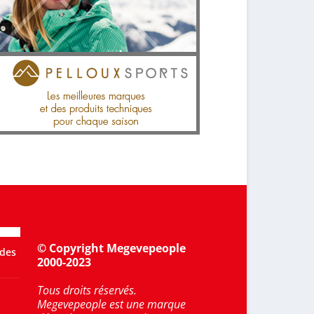
© Copyright Megevepeople
 des
2000-2023
Tous droits réservés.
Megevepeople est une marque