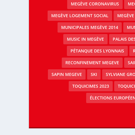
MEGÈVE CORONAVIRUS
MEG
MEGÈVE LOGEMENT SOCIAL
MEGÈVE
MUNICIPALES MEGÈVE 2014
MUN
MUSIC IN MEGÈVE
PALAIS DE
PÉTANQUE DES LYONNAIS
RECONFINEMENT MEGEVE
SAI
SAPIN MEGEVE
SKI
SYLVIANE GRO
TOQUICIMES 2023
TOQUIC
ÉLECTIONS EUROPÉEN