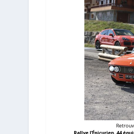
Retrouv
Rallye l’Épicurien. 44 éq