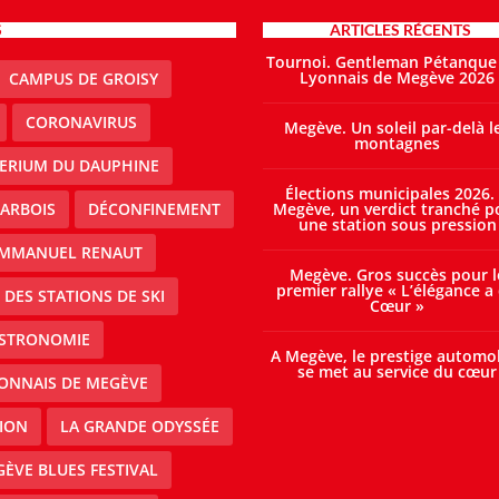
S
ARTICLES RÉCENTS
Tournoi. Gentleman Pétanque
Lyonnais de Megève 2026
CAMPUS DE GROISY
CORONAVIRUS
Megève. Un soleil par-delà l
montagnes
TERIUM DU DAUPHINE
Élections municipales 2026.
ARBOIS
DÉCONFINEMENT
Megève, un verdict tranché p
une station sous pression
MMANUEL RENAUT
Megève. Gros succès pour l
premier rallye « L’élégance a
DES STATIONS DE SKI
Cœur »
STRONOMIE
A Megève, le prestige automo
se met au service du cœur
ONNAIS DE MEGÈVE
ION
LA GRANDE ODYSSÉE
ÈVE BLUES FESTIVAL