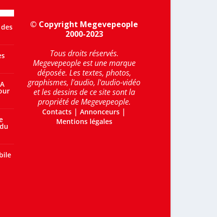
© Copyright Megevepeople
 des
2000-2023
Tous droits réservés.
es
Megevepeople est une marque
déposée. Les textes, photos,
graphismes, l'audio, l'audio-vidéo
 A
our
et les dessins de ce site sont la
propriété de Megevepeople.
|
|
Contacts
Annonceurs
e
Mentions légales
 du
bile