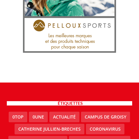
ÉTIQUETTES
0TOP
0UNE
ACTUALITÉ
CAMPUS DE GROISY
CATHERINE JULLIEN-BRECHES
CORONAVIRUS