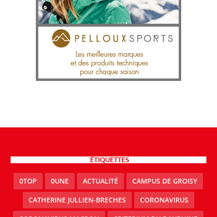
ÉTIQUETTES
0TOP
0UNE
ACTUALITÉ
CAMPUS DE GROISY
CATHERINE JULLIEN-BRECHES
CORONAVIRUS