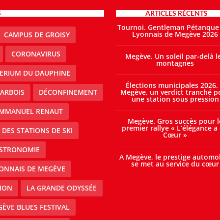
S
ARTICLES RÉCENTS
Tournoi. Gentleman Pétanque
Lyonnais de Megève 2026
CAMPUS DE GROISY
CORONAVIRUS
Megève. Un soleil par-delà l
montagnes
TERIUM DU DAUPHINE
Élections municipales 2026.
ARBOIS
DÉCONFINEMENT
Megève, un verdict tranché p
une station sous pression
MMANUEL RENAUT
Megève. Gros succès pour l
premier rallye « L’élégance a
DES STATIONS DE SKI
Cœur »
STRONOMIE
A Megève, le prestige automo
se met au service du cœur
ONNAIS DE MEGÈVE
ION
LA GRANDE ODYSSÉE
ÈVE BLUES FESTIVAL