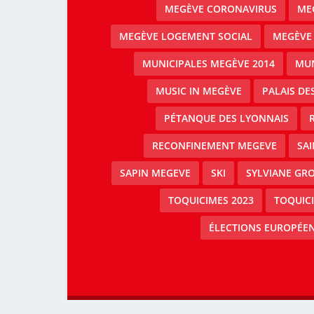
MEGÈVE CORONAVIRUS
MEG
MEGÈVE LOGEMENT SOCIAL
MEGÈVE
MUNICIPALES MEGÈVE 2014
MUN
MUSIC IN MEGÈVE
PALAIS DE
PÉTANQUE DES LYONNAIS
RECONFINEMENT MEGEVE
SAI
SAPIN MEGEVE
SKI
SYLVIANE GRO
TOQUICIMES 2023
TOQUIC
ÉLECTIONS EUROPÉEN