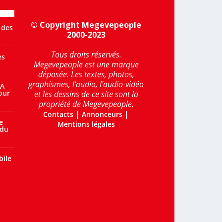
© Copyright Megevepeople
 des
2000-2023
Tous droits réservés.
es
Megevepeople est une marque
déposée. Les textes, photos,
graphismes, l'audio, l'audio-vidéo
 A
our
et les dessins de ce site sont la
propriété de Megevepeople.
|
|
Contacts
Annonceurs
e
Mentions légales
 du
bile