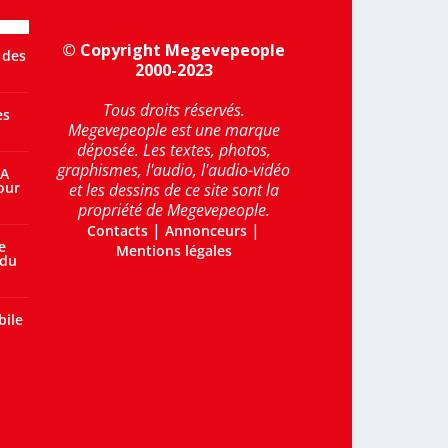
© Copyright Megevepeople
 des
2000-2023
Tous droits réservés.
es
Megevepeople est une marque
déposée. Les textes, photos,
graphismes, l'audio, l'audio-vidéo
 A
our
et les dessins de ce site sont la
propriété de Megevepeople.
|
|
Contacts
Annonceurs
e
Mentions légales
 du
bile