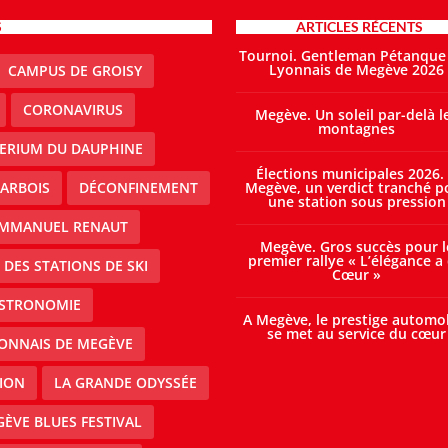
S
ARTICLES RÉCENTS
Tournoi. Gentleman Pétanque
Lyonnais de Megève 2026
CAMPUS DE GROISY
CORONAVIRUS
Megève. Un soleil par-delà l
montagnes
TERIUM DU DAUPHINE
Élections municipales 2026.
ARBOIS
DÉCONFINEMENT
Megève, un verdict tranché p
une station sous pression
MMANUEL RENAUT
Megève. Gros succès pour l
premier rallye « L’élégance a
DES STATIONS DE SKI
Cœur »
STRONOMIE
A Megève, le prestige automo
se met au service du cœur
ONNAIS DE MEGÈVE
ION
LA GRANDE ODYSSÉE
ÈVE BLUES FESTIVAL