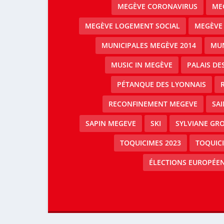
MEGÈVE CORONAVIRUS
MEG
MEGÈVE LOGEMENT SOCIAL
MEGÈVE
MUNICIPALES MEGÈVE 2014
MUN
MUSIC IN MEGÈVE
PALAIS DE
PÉTANQUE DES LYONNAIS
RECONFINEMENT MEGEVE
SAI
SAPIN MEGEVE
SKI
SYLVIANE GRO
TOQUICIMES 2023
TOQUIC
ÉLECTIONS EUROPÉEN