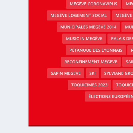
MEGÈVE CORONAVIRUS
MEG
MEGÈVE LOGEMENT SOCIAL
MEGÈVE
MUNICIPALES MEGÈVE 2014
MUN
MUSIC IN MEGÈVE
PALAIS DE
PÉTANQUE DES LYONNAIS
RECONFINEMENT MEGEVE
SAI
SAPIN MEGEVE
SKI
SYLVIANE GRO
TOQUICIMES 2023
TOQUIC
ÉLECTIONS EUROPÉEN