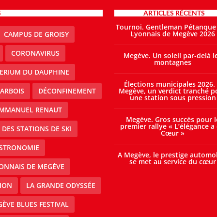
S
ARTICLES RÉCENTS
Tournoi. Gentleman Pétanque
Lyonnais de Megève 2026
CAMPUS DE GROISY
CORONAVIRUS
Megève. Un soleil par-delà l
montagnes
TERIUM DU DAUPHINE
Élections municipales 2026.
ARBOIS
DÉCONFINEMENT
Megève, un verdict tranché p
une station sous pression
MMANUEL RENAUT
Megève. Gros succès pour l
premier rallye « L’élégance a
DES STATIONS DE SKI
Cœur »
STRONOMIE
A Megève, le prestige automo
se met au service du cœur
ONNAIS DE MEGÈVE
ION
LA GRANDE ODYSSÉE
ÈVE BLUES FESTIVAL