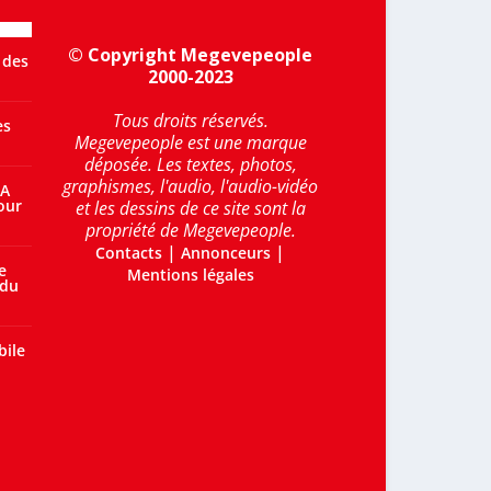
© Copyright Megevepeople
 des
2000-2023
Tous droits réservés.
es
Megevepeople est une marque
déposée. Les textes, photos,
graphismes, l'audio, l'audio-vidéo
 A
our
et les dessins de ce site sont la
propriété de Megevepeople.
|
|
Contacts
Annonceurs
e
Mentions légales
 du
bile