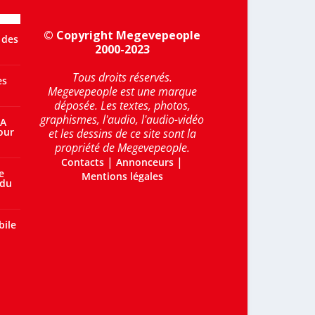
© Copyright Megevepeople
 des
2000-2023
Tous droits réservés.
es
Megevepeople est une marque
déposée. Les textes, photos,
graphismes, l'audio, l'audio-vidéo
 A
our
et les dessins de ce site sont la
propriété de Megevepeople.
|
|
Contacts
Annonceurs
e
Mentions légales
 du
bile