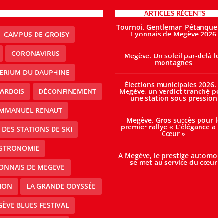
S
ARTICLES RÉCENTS
Tournoi. Gentleman Pétanque
Lyonnais de Megève 2026
CAMPUS DE GROISY
CORONAVIRUS
Megève. Un soleil par-delà l
montagnes
TERIUM DU DAUPHINE
Élections municipales 2026.
ARBOIS
DÉCONFINEMENT
Megève, un verdict tranché p
une station sous pression
MMANUEL RENAUT
Megève. Gros succès pour l
premier rallye « L’élégance a
DES STATIONS DE SKI
Cœur »
STRONOMIE
A Megève, le prestige automo
se met au service du cœur
ONNAIS DE MEGÈVE
ION
LA GRANDE ODYSSÉE
ÈVE BLUES FESTIVAL