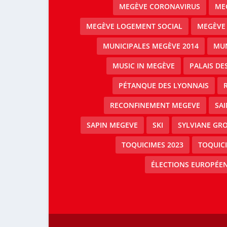
MEGÈVE CORONAVIRUS
MEG
MEGÈVE LOGEMENT SOCIAL
MEGÈVE
MUNICIPALES MEGÈVE 2014
MUN
MUSIC IN MEGÈVE
PALAIS DE
PÉTANQUE DES LYONNAIS
RECONFINEMENT MEGEVE
SAI
SAPIN MEGEVE
SKI
SYLVIANE GRO
TOQUICIMES 2023
TOQUIC
ÉLECTIONS EUROPÉEN