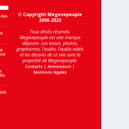
© Copyright Megevepeople
 des
2000-2023
Tous droits réservés.
es
Megevepeople est une marque
déposée. Les textes, photos,
graphismes, l'audio, l'audio-vidéo
 A
our
et les dessins de ce site sont la
propriété de Megevepeople.
|
|
Contacts
Annonceurs
e
Mentions légales
 du
bile