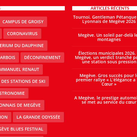
S
ARTICLES RÉCENTS
Tournoi. Gentleman Pétanque
Lyonnais de Megève 2026
CAMPUS DE GROISY
CORONAVIRUS
Megève. Un soleil par-delà l
montagnes
TERIUM DU DAUPHINE
Élections municipales 2026.
ARBOIS
DÉCONFINEMENT
Megève, un verdict tranché p
une station sous pression
MMANUEL RENAUT
Megève. Gros succès pour l
premier rallye « L’élégance a
DES STATIONS DE SKI
Cœur »
STRONOMIE
A Megève, le prestige automo
se met au service du cœur
ONNAIS DE MEGÈVE
ION
LA GRANDE ODYSSÉE
ÈVE BLUES FESTIVAL