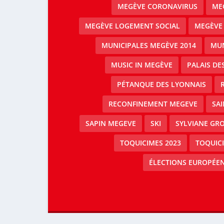
MEGÈVE CORONAVIRUS
MEG
MEGÈVE LOGEMENT SOCIAL
MEGÈVE
MUNICIPALES MEGÈVE 2014
MUN
MUSIC IN MEGÈVE
PALAIS DE
PÉTANQUE DES LYONNAIS
RECONFINEMENT MEGEVE
SAI
SAPIN MEGEVE
SKI
SYLVIANE GRO
TOQUICIMES 2023
TOQUIC
ÉLECTIONS EUROPÉEN