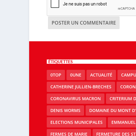
ÉTIQUETTES
0TOP
0UNE
ACTUALITÉ
CAMPU
CATHERINE JULLIEN-BRECHES
CORON
CORONAVIRUS MACRON
CRITERIUM 
DENIS WORMS
DOMAINE DU MONT D’
ELECTIONS MUNICIPALES
EMMANUEL
FERMES DE MARIE
FERMETURE DES ST