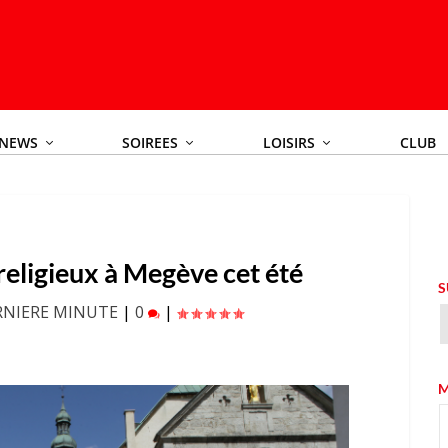
NEWS
SOIREES
LOISIRS
CLUB
religieux à Megève cet été
S
RNIERE MINUTE
|
0
|
M