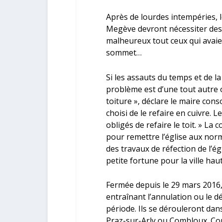
Après de lourdes intempéries, les
Megève devront nécessiter des 
malheureux tout ceux qui avaie
sommet…
Si les assauts du temps et de la
problème est d’une tout autre or
toiture », déclare le maire cons
choisi de le refaire en cuivre. L
obligés de refaire le toit. » 
pour remettre l’église aux normes
des travaux de réfection de l’ég
petite fortune pour la ville hau
Fermée depuis le 29 mars 2016, 
entraînant l’annulation ou le 
période. Ils se dérouleront da
Praz-sur-Arly ou Combloux. Co