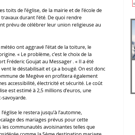
 toits de l’église, de la mairie et de l’école de
travaux durant l’été. De quoi rendre
nt prévu de célébrer leur union religieuse au
 météo ont aggravé l’état de la toiture, le
igine. « Le problème, c’est le choix de la
ort
Fréderic Goujat
au Messager . « Il a été
e vent le déstabilisait et ça a bougé. On est donc
La commune de Megève en profitera également
 accessibilité, électricité et sécurité. Le coût
lise est estimé à 2,5 millions d’euros, une
t-savoyarde.
l’église le restera jusqu’à l’automne,
décalage des mariages prévus pour cette
ns les communautés avoisinantes telles que
nsidérée comme la 5
ème
destination mariage