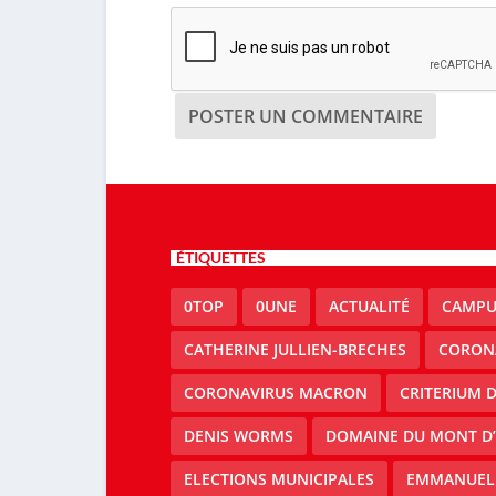
ÉTIQUETTES
0TOP
0UNE
ACTUALITÉ
CAMPU
CATHERINE JULLIEN-BRECHES
CORON
CORONAVIRUS MACRON
CRITERIUM 
DENIS WORMS
DOMAINE DU MONT D’
ELECTIONS MUNICIPALES
EMMANUEL