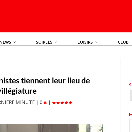
NEWS
SOIREES
LOISIRS
CLUB
istes tiennent leur lieu de
S
villégiature
RNIERE MINUTE
|
0
|
M