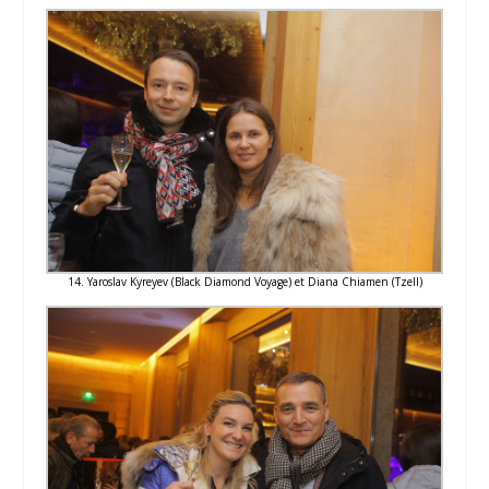
14. Yaroslav Kyreyev (Black Diamond Voyage) et Diana Chiamen (Tzell)