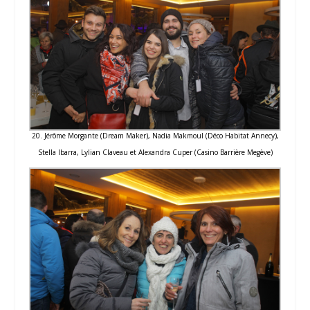
20. Jérôme Morgante (Dream Maker), Nadia Makmoul (Déco Habitat Annecy),
Stella Ibarra, Lylian Claveau et Alexandra Cuper (Casino Barrière Megève)