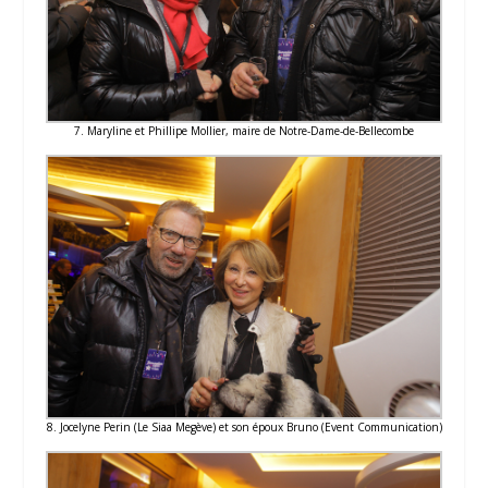
7. Maryline et Phillipe Mollier, maire de Notre-Dame-de-Bellecombe
8. Jocelyne Perin (Le Siaa Megève) et son époux Bruno (Event Communication)