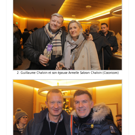
2. Guillaume Chalvin et son épouse Armelle Sabran Chalvin (Cocoricom)