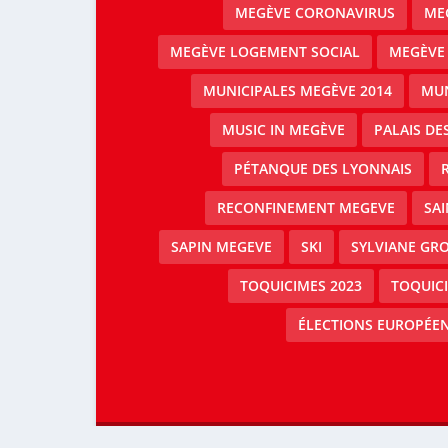
MEGÈVE CORONAVIRUS
MEG
MEGÈVE LOGEMENT SOCIAL
MEGÈVE
MUNICIPALES MEGÈVE 2014
MUN
MUSIC IN MEGÈVE
PALAIS DE
PÉTANQUE DES LYONNAIS
RECONFINEMENT MEGEVE
SAI
SAPIN MEGEVE
SKI
SYLVIANE GRO
TOQUICIMES 2023
TOQUIC
ÉLECTIONS EUROPÉEN