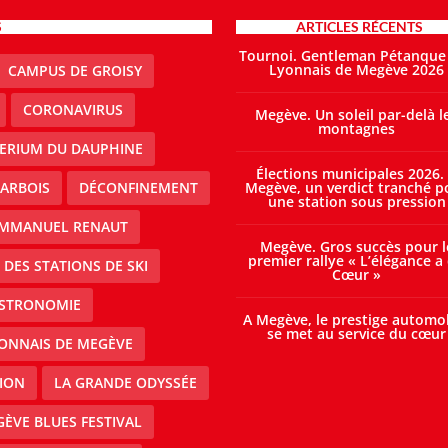
S
ARTICLES RÉCENTS
Tournoi. Gentleman Pétanque
Lyonnais de Megève 2026
CAMPUS DE GROISY
CORONAVIRUS
Megève. Un soleil par-delà l
montagnes
TERIUM DU DAUPHINE
Élections municipales 2026.
ARBOIS
DÉCONFINEMENT
Megève, un verdict tranché p
une station sous pression
MMANUEL RENAUT
Megève. Gros succès pour l
premier rallye « L’élégance a
DES STATIONS DE SKI
Cœur »
STRONOMIE
A Megève, le prestige automo
se met au service du cœur
ONNAIS DE MEGÈVE
ION
LA GRANDE ODYSSÉE
ÈVE BLUES FESTIVAL