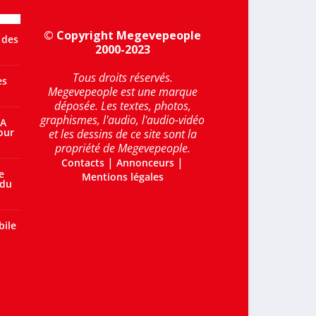
© Copyright Megevepeople
 des
2000-2023
Tous droits réservés.
es
Megevepeople est une marque
déposée. Les textes, photos,
graphismes, l'audio, l'audio-vidéo
 A
our
et les dessins de ce site sont la
propriété de Megevepeople.
|
|
Contacts
Annonceurs
e
Mentions légales
 du
bile