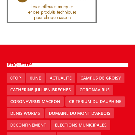
ÉTIQUETTES
0TOP
0UNE
ACTUALITÉ
CAMPUS DE GROISY
CATHERINE JULLIEN-BRECHES
CORONAVIRUS
CORONAVIRUS MACRON
CRITERIUM DU DAUPHINE
DENIS WORMS
DOMAINE DU MONT D’ARBOIS
DÉCONFINEMENT
ELECTIONS MUNICIPALES