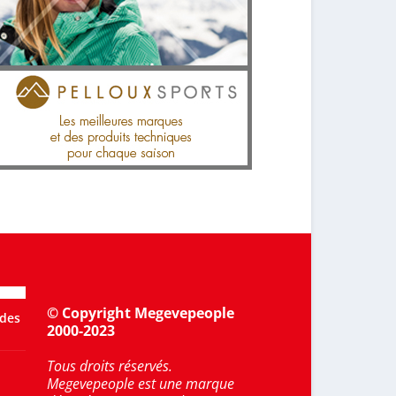
© Copyright Megevepeople
 des
2000-2023
Tous droits réservés.
Megevepeople est une marque