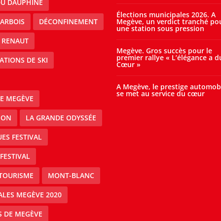
DU DAUPHINE
Élections municipales 2026. A
ARBOIS
DÉCONFINEMENT
Megève, un verdict tranché po
une station sous pression
 RENAUT
Megève. Gros succès pour le
premier rallye « L’élégance a d
ATIONS DE SKI
Cœur »
A Megève, le prestige automob
se met au service du cœur
E MEGÈVE
ION
LA GRANDE ODYSSÉE
ES FESTIVAL
FESTIVAL
TOURISME
MONT-BLANC
ALES MEGÈVE 2020
S DE MEGÈVE