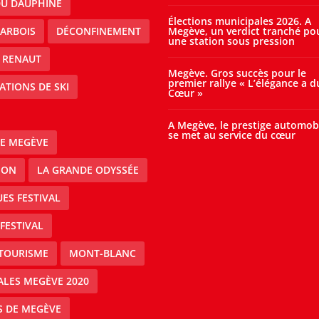
DU DAUPHINE
Élections municipales 2026. A
ARBOIS
DÉCONFINEMENT
Megève, un verdict tranché po
une station sous pression
 RENAUT
Megève. Gros succès pour le
premier rallye « L’élégance a d
ATIONS DE SKI
Cœur »
A Megève, le prestige automob
se met au service du cœur
E MEGÈVE
ION
LA GRANDE ODYSSÉE
ES FESTIVAL
FESTIVAL
TOURISME
MONT-BLANC
ALES MEGÈVE 2020
S DE MEGÈVE