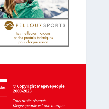
© Copyright Megevepeople
 des
2000-2023
Tous droits réservés.
Megevepeople est une marque