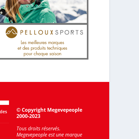
© Copyright Megevepeople
 des
2000-2023
Tous droits réservés.
Megevepeople est une marque