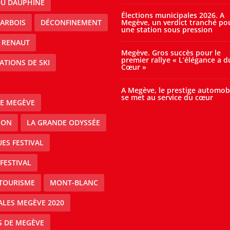
DU DAUPHINE
Élections municipales 2026. A
ARBOIS
DÉCONFINEMENT
Megève, un verdict tranché po
une station sous pression
 RENAUT
Megève. Gros succès pour le
premier rallye « L’élégance a d
ATIONS DE SKI
Cœur »
A Megève, le prestige automob
se met au service du cœur
E MEGÈVE
ION
LA GRANDE ODYSSÉE
ES FESTIVAL
FESTIVAL
TOURISME
MONT-BLANC
ALES MEGÈVE 2020
S DE MEGÈVE