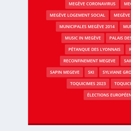
MEGÈVE CORONAVIRUS
MEG
MEGÈVE LOGEMENT SOCIAL
MEGÈVE
MUNICIPALES MEGÈVE 2014
MUN
MUSIC IN MEGÈVE
PALAIS DE
PÉTANQUE DES LYONNAIS
RECONFINEMENT MEGEVE
SAI
SAPIN MEGEVE
SKI
SYLVIANE GRO
TOQUICIMES 2023
TOQUIC
ÉLECTIONS EUROPÉEN