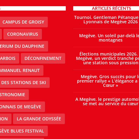
S
ARTICLES RÉCENTS
Tournoi. Gentleman Pétanque
Lyonnais de Megève 2026
CAMPUS DE GROISY
CORONAVIRUS
Megève. Un soleil par-delà l
montagnes
TERIUM DU DAUPHINE
Élections municipales 2026.
ARBOIS
DÉCONFINEMENT
Megève, un verdict tranché p
une station sous pression
MMANUEL RENAUT
Megève. Gros succès pour l
premier rallye « L’élégance a
DES STATIONS DE SKI
Cœur »
STRONOMIE
A Megève, le prestige automo
se met au service du cœur
ONNAIS DE MEGÈVE
ION
LA GRANDE ODYSSÉE
ÈVE BLUES FESTIVAL