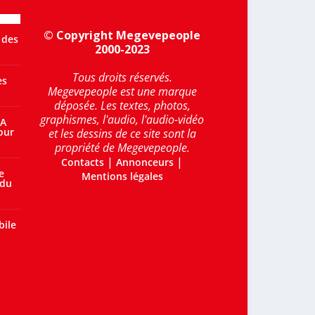
© Copyright Megevepeople
 des
2000-2023
Tous droits réservés.
es
Megevepeople est une marque
déposée. Les textes, photos,
graphismes, l'audio, l'audio-vidéo
 A
our
et les dessins de ce site sont la
propriété de Megevepeople.
|
|
Contacts
Annonceurs
e
Mentions légales
 du
bile