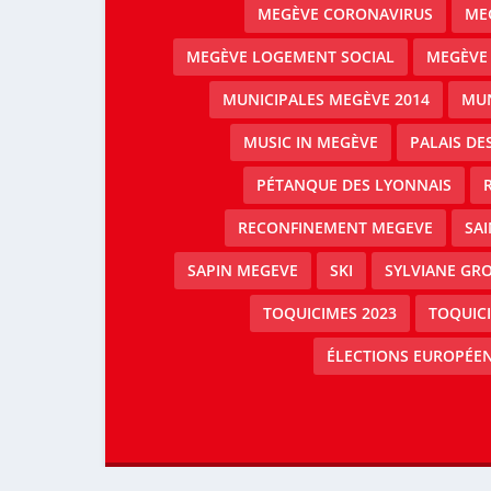
MEGÈVE CORONAVIRUS
MEG
MEGÈVE LOGEMENT SOCIAL
MEGÈVE
MUNICIPALES MEGÈVE 2014
MUN
MUSIC IN MEGÈVE
PALAIS DE
PÉTANQUE DES LYONNAIS
RECONFINEMENT MEGEVE
SAI
SAPIN MEGEVE
SKI
SYLVIANE GRO
TOQUICIMES 2023
TOQUIC
ÉLECTIONS EUROPÉEN