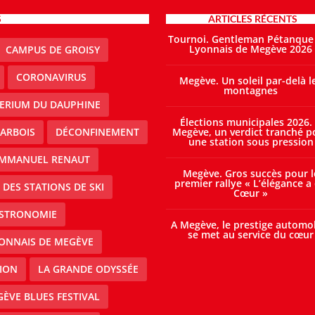
S
ARTICLES RÉCENTS
Tournoi. Gentleman Pétanque
Lyonnais de Megève 2026
CAMPUS DE GROISY
CORONAVIRUS
Megève. Un soleil par-delà l
montagnes
TERIUM DU DAUPHINE
Élections municipales 2026.
ARBOIS
DÉCONFINEMENT
Megève, un verdict tranché p
une station sous pression
MMANUEL RENAUT
Megève. Gros succès pour l
premier rallye « L’élégance a
DES STATIONS DE SKI
Cœur »
STRONOMIE
A Megève, le prestige automo
se met au service du cœur
ONNAIS DE MEGÈVE
ION
LA GRANDE ODYSSÉE
ÈVE BLUES FESTIVAL