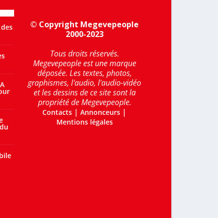
© Copyright Megevepeople
 des
2000-2023
Tous droits réservés.
es
Megevepeople est une marque
déposée. Les textes, photos,
graphismes, l'audio, l'audio-vidéo
 A
our
et les dessins de ce site sont la
propriété de Megevepeople.
|
|
Contacts
Annonceurs
e
Mentions légales
 du
bile