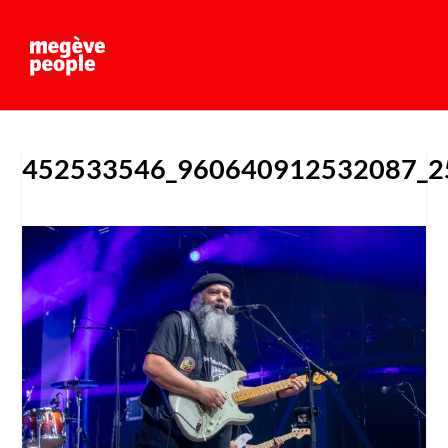
452533546_960640912532087_2