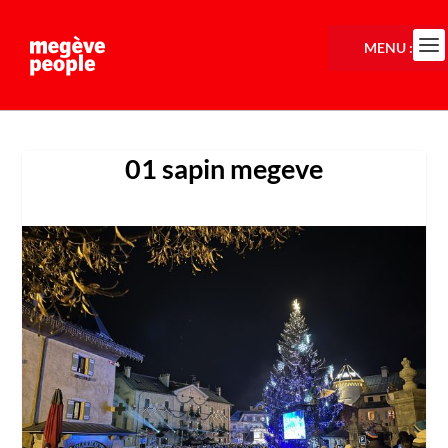
MENU :
01 sapin megeve