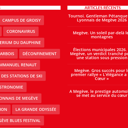
S
ARTICLES RÉCENTS
Tournoi. Gentleman Pétanque
Lyonnais de Megève 2026
CAMPUS DE GROISY
CORONAVIRUS
Megève. Un soleil par-delà l
montagnes
TERIUM DU DAUPHINE
Élections municipales 2026.
ARBOIS
DÉCONFINEMENT
Megève, un verdict tranché p
une station sous pression
MMANUEL RENAUT
Megève. Gros succès pour l
premier rallye « L’élégance a
DES STATIONS DE SKI
Cœur »
STRONOMIE
A Megève, le prestige automo
se met au service du cœur
ONNAIS DE MEGÈVE
ION
LA GRANDE ODYSSÉE
ÈVE BLUES FESTIVAL