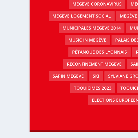
MEGÈVE CORONAVIRUS
MEG
MEGÈVE LOGEMENT SOCIAL
MEGÈVE
MUNICIPALES MEGÈVE 2014
MUN
MUSIC IN MEGÈVE
PALAIS DE
PÉTANQUE DES LYONNAIS
RECONFINEMENT MEGEVE
SAI
SAPIN MEGEVE
SKI
SYLVIANE GRO
TOQUICIMES 2023
TOQUIC
ÉLECTIONS EUROPÉEN