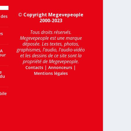
© Copyright Megevepeople
 des
2000-2023
Tous droits réservés.
es
Megevepeople est une marque
déposée. Les textes, photos,
graphismes, l'audio, l'audio-vidéo
 A
our
et les dessins de ce site sont la
propriété de Megevepeople.
|
|
Contacts
Annonceurs
e
Mentions légales
 du
bile