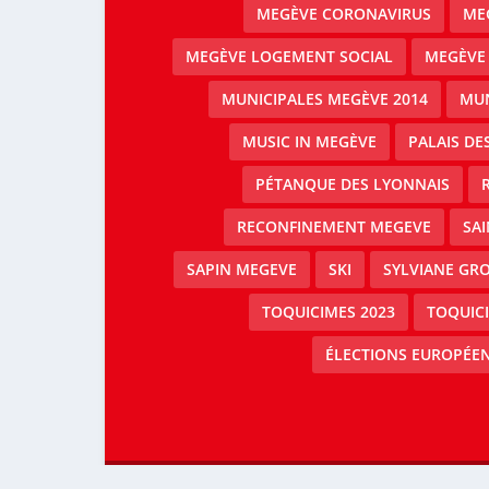
MEGÈVE CORONAVIRUS
MEG
MEGÈVE LOGEMENT SOCIAL
MEGÈVE
MUNICIPALES MEGÈVE 2014
MUN
MUSIC IN MEGÈVE
PALAIS DE
PÉTANQUE DES LYONNAIS
RECONFINEMENT MEGEVE
SAI
SAPIN MEGEVE
SKI
SYLVIANE GRO
TOQUICIMES 2023
TOQUIC
ÉLECTIONS EUROPÉEN