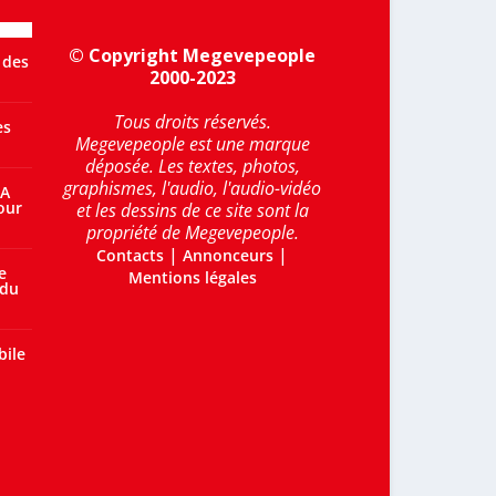
© Copyright Megevepeople
 des
2000-2023
Tous droits réservés.
es
Megevepeople est une marque
déposée. Les textes, photos,
graphismes, l'audio, l'audio-vidéo
 A
our
et les dessins de ce site sont la
propriété de Megevepeople.
|
|
Contacts
Annonceurs
e
Mentions légales
 du
bile