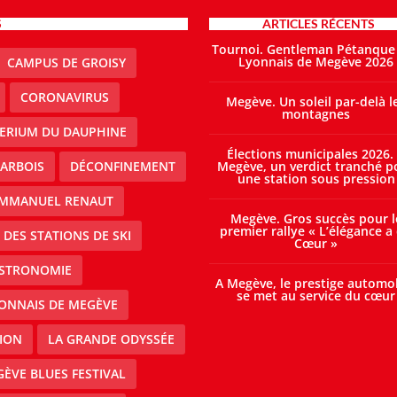
S
ARTICLES RÉCENTS
Tournoi. Gentleman Pétanque
Lyonnais de Megève 2026
CAMPUS DE GROISY
CORONAVIRUS
Megève. Un soleil par-delà l
montagnes
TERIUM DU DAUPHINE
Élections municipales 2026.
ARBOIS
DÉCONFINEMENT
Megève, un verdict tranché p
une station sous pression
MMANUEL RENAUT
Megève. Gros succès pour l
premier rallye « L’élégance a
DES STATIONS DE SKI
Cœur »
STRONOMIE
A Megève, le prestige automo
se met au service du cœur
ONNAIS DE MEGÈVE
ION
LA GRANDE ODYSSÉE
ÈVE BLUES FESTIVAL