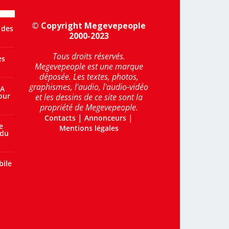
© Copyright Megevepeople
 des
2000-2023
Tous droits réservés.
es
Megevepeople est une marque
déposée. Les textes, photos,
graphismes, l'audio, l'audio-vidéo
 A
our
et les dessins de ce site sont la
propriété de Megevepeople.
|
|
Contacts
Annonceurs
e
Mentions légales
 du
bile