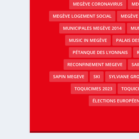
MEGÈVE CORONAVIRUS
MEG
MEGÈVE LOGEMENT SOCIAL
MEGÈVE
MUNICIPALES MEGÈVE 2014
MUN
MUSIC IN MEGÈVE
PALAIS DE
PÉTANQUE DES LYONNAIS
RECONFINEMENT MEGEVE
SAI
SAPIN MEGEVE
SKI
SYLVIANE GRO
TOQUICIMES 2023
TOQUIC
ÉLECTIONS EUROPÉEN