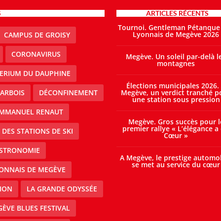
S
ARTICLES RÉCENTS
Tournoi. Gentleman Pétanque
Lyonnais de Megève 2026
CAMPUS DE GROISY
CORONAVIRUS
Megève. Un soleil par-delà l
montagnes
TERIUM DU DAUPHINE
Élections municipales 2026.
ARBOIS
DÉCONFINEMENT
Megève, un verdict tranché p
une station sous pression
MMANUEL RENAUT
Megève. Gros succès pour l
premier rallye « L’élégance a
DES STATIONS DE SKI
Cœur »
STRONOMIE
A Megève, le prestige automo
se met au service du cœur
ONNAIS DE MEGÈVE
ION
LA GRANDE ODYSSÉE
ÈVE BLUES FESTIVAL