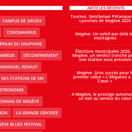
S
ARTICLES RÉCENTS
Tournoi. Gentleman Pétanque
Lyonnais de Megève 2026
CAMPUS DE GROISY
CORONAVIRUS
Megève. Un soleil par-delà l
montagnes
TERIUM DU DAUPHINE
Élections municipales 2026.
ARBOIS
DÉCONFINEMENT
Megève, un verdict tranché p
une station sous pression
MMANUEL RENAUT
Megève. Gros succès pour l
premier rallye « L’élégance a
DES STATIONS DE SKI
Cœur »
STRONOMIE
A Megève, le prestige automo
se met au service du cœur
ONNAIS DE MEGÈVE
ION
LA GRANDE ODYSSÉE
ÈVE BLUES FESTIVAL