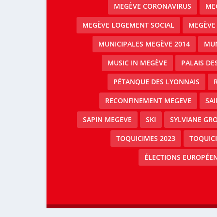
MEGÈVE CORONAVIRUS
MEG
MEGÈVE LOGEMENT SOCIAL
MEGÈVE
MUNICIPALES MEGÈVE 2014
MUN
MUSIC IN MEGÈVE
PALAIS DE
PÉTANQUE DES LYONNAIS
RECONFINEMENT MEGEVE
SAI
SAPIN MEGEVE
SKI
SYLVIANE GRO
TOQUICIMES 2023
TOQUIC
ÉLECTIONS EUROPÉEN