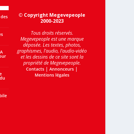
© Copyright Megevepeople
 des
2000-2023
Tous droits réservés.
es
Megevepeople est une marque
déposée. Les textes, photos,
graphismes, l'audio, l'audio-vidéo
 A
our
et les dessins de ce site sont la
propriété de Megevepeople.
|
|
Contacts
Annonceurs
e
Mentions légales
 du
bile