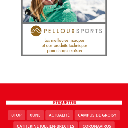
ÉTIQUETTES
0TOP
0UNE
ACTUALITÉ
CAMPUS DE GROISY
CATHERINE JULLIEN-BRECHES
CORONAVIRUS