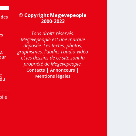
© Copyright Megevepeople
 des
2000-2023
Tous droits réservés.
es
Megevepeople est une marque
déposée. Les textes, photos,
graphismes, l'audio, l'audio-vidéo
 A
our
et les dessins de ce site sont la
propriété de Megevepeople.
|
|
Contacts
Annonceurs
e
Mentions légales
 du
bile