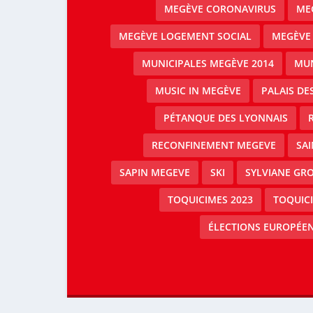
MEGÈVE CORONAVIRUS
MEG
MEGÈVE LOGEMENT SOCIAL
MEGÈVE
MUNICIPALES MEGÈVE 2014
MUN
MUSIC IN MEGÈVE
PALAIS DE
PÉTANQUE DES LYONNAIS
RECONFINEMENT MEGEVE
SAI
SAPIN MEGEVE
SKI
SYLVIANE GRO
TOQUICIMES 2023
TOQUIC
ÉLECTIONS EUROPÉEN