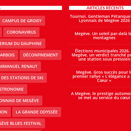
S
ARTICLES RÉCENTS
Tournoi. Gentleman Pétanque
Lyonnais de Megève 2026
CAMPUS DE GROISY
CORONAVIRUS
Megève. Un soleil par-delà l
montagnes
TERIUM DU DAUPHINE
Élections municipales 2026.
ARBOIS
DÉCONFINEMENT
Megève, un verdict tranché p
une station sous pression
MMANUEL RENAUT
Megève. Gros succès pour l
premier rallye « L’élégance a
DES STATIONS DE SKI
Cœur »
STRONOMIE
A Megève, le prestige automo
se met au service du cœur
ONNAIS DE MEGÈVE
ION
LA GRANDE ODYSSÉE
ÈVE BLUES FESTIVAL