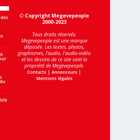
© Copyright Megevepeople
 des
2000-2023
Tous droits réservés.
es
Megevepeople est une marque
déposée. Les textes, photos,
graphismes, l'audio, l'audio-vidéo
 A
our
et les dessins de ce site sont la
propriété de Megevepeople.
|
|
Contacts
Annonceurs
e
Mentions légales
 du
bile