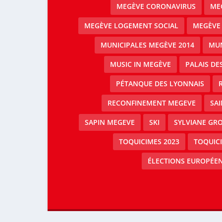
MEGÈVE CORONAVIRUS
MEG
MEGÈVE LOGEMENT SOCIAL
MEGÈVE
MUNICIPALES MEGÈVE 2014
MUN
MUSIC IN MEGÈVE
PALAIS DE
PÉTANQUE DES LYONNAIS
RECONFINEMENT MEGEVE
SAI
SAPIN MEGEVE
SKI
SYLVIANE GRO
TOQUICIMES 2023
TOQUIC
ÉLECTIONS EUROPÉEN