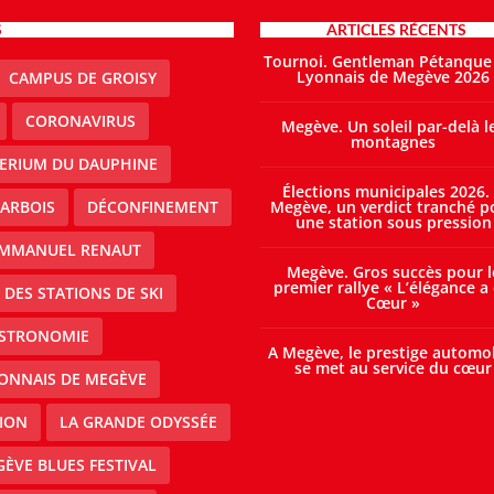
S
ARTICLES RÉCENTS
Tournoi. Gentleman Pétanque
Lyonnais de Megève 2026
CAMPUS DE GROISY
CORONAVIRUS
Megève. Un soleil par-delà l
montagnes
TERIUM DU DAUPHINE
Élections municipales 2026.
ARBOIS
DÉCONFINEMENT
Megève, un verdict tranché p
une station sous pression
MMANUEL RENAUT
Megève. Gros succès pour l
premier rallye « L’élégance a
DES STATIONS DE SKI
Cœur »
STRONOMIE
A Megève, le prestige automo
se met au service du cœur
ONNAIS DE MEGÈVE
ION
LA GRANDE ODYSSÉE
ÈVE BLUES FESTIVAL