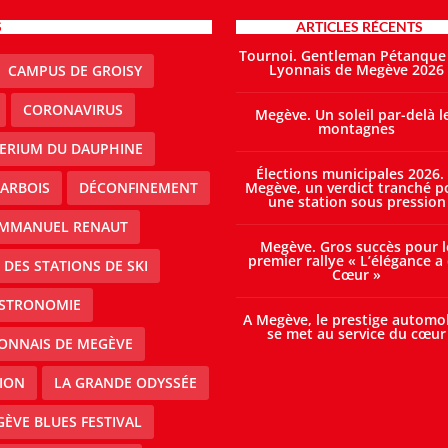
S
ARTICLES RÉCENTS
Tournoi. Gentleman Pétanque
Lyonnais de Megève 2026
CAMPUS DE GROISY
CORONAVIRUS
Megève. Un soleil par-delà l
montagnes
TERIUM DU DAUPHINE
Élections municipales 2026.
ARBOIS
DÉCONFINEMENT
Megève, un verdict tranché p
une station sous pression
MMANUEL RENAUT
Megève. Gros succès pour l
premier rallye « L’élégance a
DES STATIONS DE SKI
Cœur »
STRONOMIE
A Megève, le prestige automo
se met au service du cœur
ONNAIS DE MEGÈVE
ION
LA GRANDE ODYSSÉE
ÈVE BLUES FESTIVAL