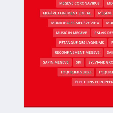
MEGÈVE CORONAVIRUS
MEG
MEGÈVE LOGEMENT SOCIAL
MEGÈVE
MUNICIPALES MEGÈVE 2014
MUN
MUSIC IN MEGÈVE
PALAIS DE
PÉTANQUE DES LYONNAIS
RECONFINEMENT MEGEVE
SAI
SAPIN MEGEVE
SKI
SYLVIANE GRO
TOQUICIMES 2023
TOQUIC
ÉLECTIONS EUROPÉEN