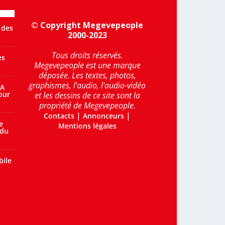
© Copyright Megevepeople
 des
2000-2023
Tous droits réservés.
es
Megevepeople est une marque
déposée. Les textes, photos,
graphismes, l'audio, l'audio-vidéo
 A
our
et les dessins de ce site sont la
propriété de Megevepeople.
|
|
Contacts
Annonceurs
e
Mentions légales
 du
bile