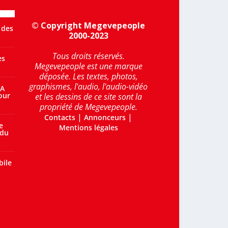
© Copyright Megevepeople
 des
2000-2023
Tous droits réservés.
es
Megevepeople est une marque
déposée. Les textes, photos,
graphismes, l'audio, l'audio-vidéo
 A
our
et les dessins de ce site sont la
propriété de Megevepeople.
|
|
Contacts
Annonceurs
e
Mentions légales
 du
bile