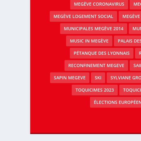
MEGÈVE CORONAVIRUS
MEG
MEGÈVE LOGEMENT SOCIAL
MEGÈVE
MUNICIPALES MEGÈVE 2014
MUN
MUSIC IN MEGÈVE
PALAIS DE
PÉTANQUE DES LYONNAIS
RECONFINEMENT MEGEVE
SAI
SAPIN MEGEVE
SKI
SYLVIANE GRO
TOQUICIMES 2023
TOQUIC
ÉLECTIONS EUROPÉEN