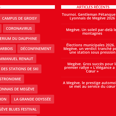
S
ARTICLES RÉCENTS
Tournoi. Gentleman Pétanque
Lyonnais de Megève 2026
CAMPUS DE GROISY
CORONAVIRUS
Megève. Un soleil par-delà l
montagnes
TERIUM DU DAUPHINE
Élections municipales 2026.
ARBOIS
DÉCONFINEMENT
Megève, un verdict tranché p
une station sous pression
MMANUEL RENAUT
Megève. Gros succès pour l
premier rallye « L’élégance a
DES STATIONS DE SKI
Cœur »
STRONOMIE
A Megève, le prestige automo
se met au service du cœur
ONNAIS DE MEGÈVE
ION
LA GRANDE ODYSSÉE
ÈVE BLUES FESTIVAL