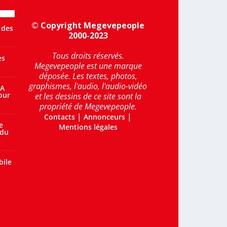
© Copyright Megevepeople
 des
2000-2023
Tous droits réservés.
es
Megevepeople est une marque
déposée. Les textes, photos,
graphismes, l'audio, l'audio-vidéo
 A
our
et les dessins de ce site sont la
propriété de Megevepeople.
|
|
Contacts
Annonceurs
e
Mentions légales
 du
bile