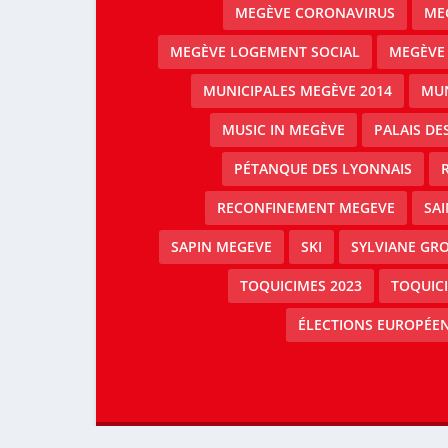
MEGÈVE CORONAVIRUS
MEG
MEGÈVE LOGEMENT SOCIAL
MEGÈVE
MUNICIPALES MEGÈVE 2014
MUN
MUSIC IN MEGÈVE
PALAIS DE
PÉTANQUE DES LYONNAIS
RECONFINEMENT MEGEVE
SAI
SAPIN MEGEVE
SKI
SYLVIANE GRO
TOQUICIMES 2023
TOQUIC
ÉLECTIONS EUROPÉEN