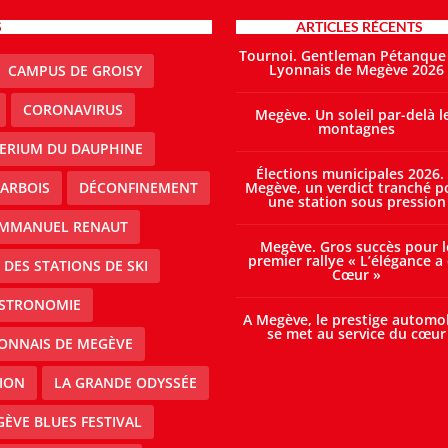
S
ARTICLES RÉCENTS
Tournoi. Gentleman Pétanque
Lyonnais de Megève 2026
CAMPUS DE GROISY
CORONAVIRUS
Megève. Un soleil par-delà l
montagnes
TERIUM DU DAUPHINE
Élections municipales 2026.
ARBOIS
DÉCONFINEMENT
Megève, un verdict tranché p
une station sous pression
MMANUEL RENAUT
Megève. Gros succès pour l
premier rallye « L’élégance a
DES STATIONS DE SKI
Cœur »
STRONOMIE
A Megève, le prestige automo
se met au service du cœur
ONNAIS DE MEGÈVE
ION
LA GRANDE ODYSSÉE
ÈVE BLUES FESTIVAL