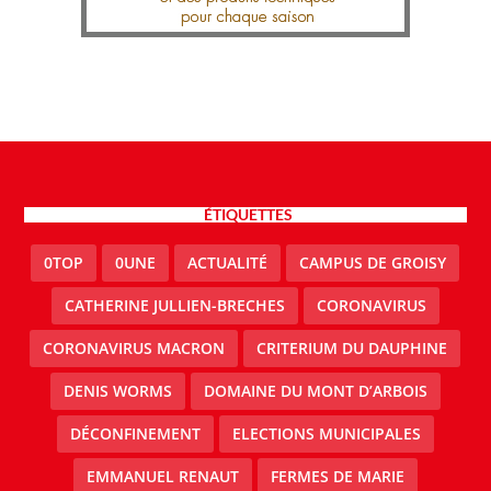
ÉTIQUETTES
0TOP
0UNE
ACTUALITÉ
CAMPUS DE GROISY
CATHERINE JULLIEN-BRECHES
CORONAVIRUS
CORONAVIRUS MACRON
CRITERIUM DU DAUPHINE
DENIS WORMS
DOMAINE DU MONT D’ARBOIS
DÉCONFINEMENT
ELECTIONS MUNICIPALES
EMMANUEL RENAUT
FERMES DE MARIE